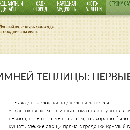
НДШАФТНЫЙ
САД-
НАРОДНАЯ
ФОТО-
СТРОИМ СА
Перейти
ДИЗАЙН
ОГОРОД
МУДРОСТЬ
ГАЛЛЕРЕИ
к
основному
Лунный календарь садовода-
содержанию
огородника на июнь
ИМНЕЙ ТЕПЛИЦЫ: ПЕРВЫ
Каждого человека, вдоволь наевшегося
«пластиковых» магазинных томатов и огурцов в з
период, посещают мечты о том, что хорошо было
кушать свежие овощи прямо с грядочки круглый г