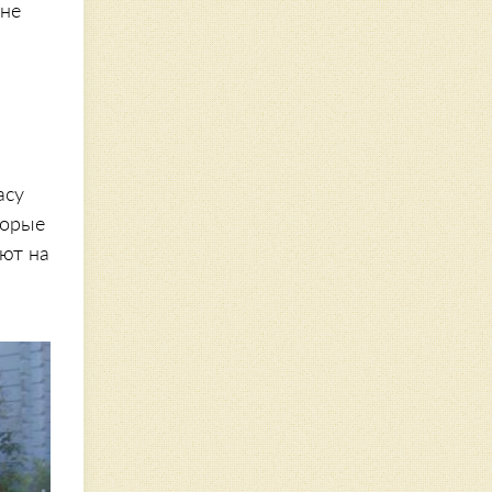
 не
асу
торые
ют на