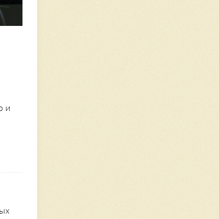
о и
мых