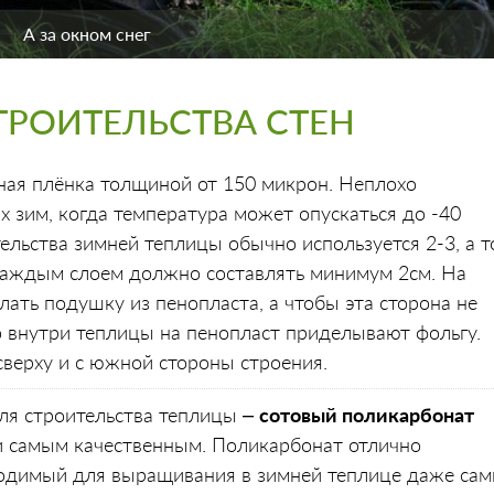
А за окном снег
ТРОИТЕЛЬСТВА СТЕН
ая плёнка толщиной от 150 микрон. Неплохо
х зим, когда температура может опускаться до -40
ельства зимней теплицы обычно используется 2-3, а т
 каждым слоем должно составлять минимум 2см. На
ать подушку из пенопласта, а чтобы эта сторона не
то внутри теплицы на пенопласт приделывают фольгу.
верху и с южной стороны строения.
ля строительства теплицы –
сотовый поликарбонат
 и самым качественным. Поликарбонат отлично
бходимый для выращивания в зимней теплице даже са