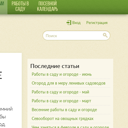
МИ
РАБОТЫ В
ПОСЕВНОЙ
САДУ
КАЛЕНДАРЬ
Вход
Регистрация
П
о
и
с
к
Последние статьи
Е
Работы в саду и огороде - июнь
Огород для в меру ленивых садоводов
Работы в саду и огороде - май
Работы в саду и огороде - март
имний
Весенние работы в саду и огороде
 бы
Севооборот на овощных грядках
од.
Чем заняться в феврале в саду и огороде