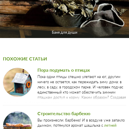
Баня для души
ПОХОЖИЕ СТАТЬИ
Пора подумать о птицах
Пока одни птицы спешно улетают на юг, другим
ничего не остается, как пережидать зиму дома: в
лесу, в саду, в городском парке. И человек подчас
единственный кто может обеспечить зимним
пташкам доступ к корму. Каким образом? Создавая
кормушки и развешивая их в саду.
Строительство барбекю
Вы произнесли: барбекю! И в воздухе уже запахло
дымком, потянулся аромат шашлыка с
летней