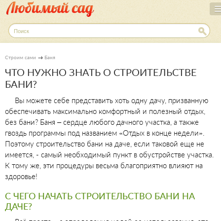
Перейти
к
основному
П
о
содержанию
и
с
→
Строим сами
Баня
к
ЧТО НУЖНО ЗНАТЬ О СТРОИТЕЛЬСТВЕ
БАНИ?
Вы можете себе представить хоть одну дачу, призванную
обеспечивать максимально комфортный и полезный отдых,
без бани? Баня – сердце любого дачного участка, а также
гвоздь программы под названием «Отдых в конце недели».
Поэтому строительство бани на даче, если таковой еще не
имеется, - самый необходимый пункт в обустройстве участка.
К тому же, эти процедуры весьма благоприятно влияют на
здоровье!
С ЧЕГО НАЧАТЬ СТРОИТЕЛЬСТВО БАНИ НА
ДАЧЕ?