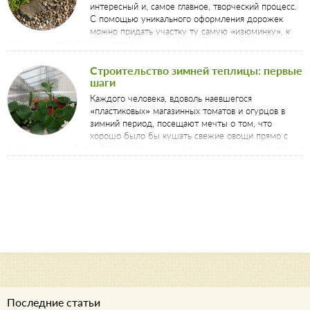
интересный и, самое главное, творческий процесс.
С помощью уникального оформления дорожек
можно придать участку ту самую «изюминку», к
созданию которой стремится любая дизайнерская идея. Дорожки из
гравия – стильное, современное и бюджетное решение для создания
уникальной концепции садового участка.
Строительство зимней теплицы: первые
шаги
Каждого человека, вдоволь наевшегося
«пластиковых» магазинных томатов и огурцов в
зимний период, посещают мечты о том, что
хорошо было бы кушать свежие овощи прямо с
грядочки круглый год. Гонимые такими мыслями, садоводы-любители, в
распоряжении которых имеются дачные участки, задумываются о
строительстве зимней теплицы.
Последние статьи