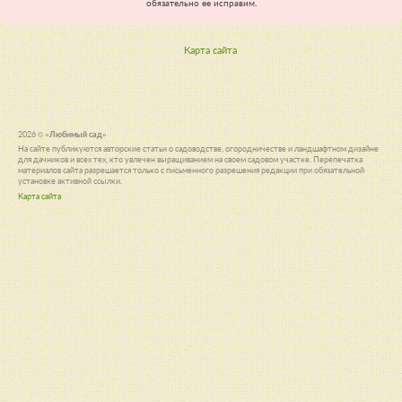
обязательно ее исправим.
Карта сайта
2026 ©
«Любимый сад»
На сайте публикуются авторские статьи о садоводстве, огородничестве и ландшафтном дизайне
для дачников и всех тех, кто увлечен выращиванием на своем садовом участке. Перепечатка
материалов сайта разрешается только с письменного разрешения редакции при обязательной
установке активной ссылки.
Карта сайта