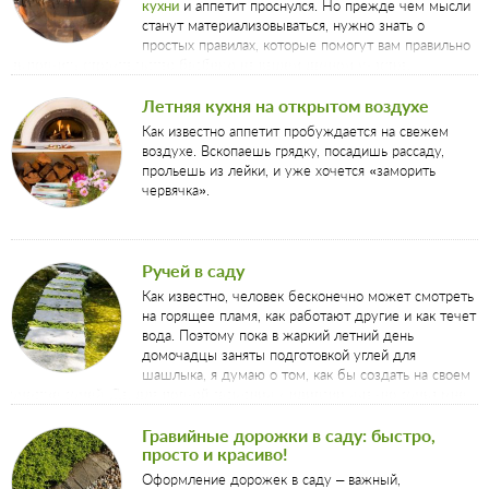
кухни
и аппетит проснулся. Но прежде чем мысли
станут материализовываться, нужно знать о
простых правилах, которые помогут вам правильно
выполнить строительство барбекю на вашем дачном участке.
Летняя кухня на открытом воздухе
Как известно аппетит пробуждается на свежем
воздухе. Вскопаешь грядку, посадишь рассаду,
прольешь из лейки, и уже хочется «заморить
червячка».
Ручей в саду
Как известно, человек бесконечно может смотреть
на горящее пламя, как работают другие и как течет
вода. Поэтому пока в жаркий летний день
домочадцы заняты подготовкой углей для
шашлыка, я думаю о том, как бы создать на своем
участке ручей. Да, для полной гармонии и идиллии именно ручья мне
на моем клочке земли и не хватает, поэтому: за дело!
Гравийные дорожки в саду: быстро,
просто и красиво!
Оформление дорожек в саду – важный,