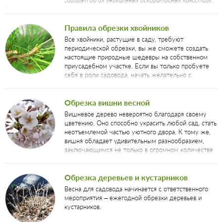
С их помощью можно возводить настоящие живые изгороди, прикрыть
некие неприглядные участки сада, защититься от ветров и создать
настоящий шедевр ландшафтного дизайна.
Правила обрезки хвойников
Все хвойники, растущие в саду, требуют
периодической обрезки, вы же сможете создать
настоящие природные шедевры на собственном
приусадебном участке. Если вы только пробуете
себя в роли садовода, начать желательно с
незамысловатых форм, постепенно внося элементы творчества в такое
увлекательное занятие, как обрезка хвойных растений в саду.
Обрезка вишни весной
Вишневое дерево невероятно благодаря своему
цветению. Оно способно украсить любой сад, стать
неотъемлемой частью уютного двора. К тому же,
вишня обладает удивительным разнообразием,
заключающимся не только в огромном количестве
сортов, но и в форме самого растения. Оно встречается как в виде
стройного дерева, так и развесистого куста.
Обрезка деревьев и кустарников
Весна для садовода начинается с ответственного
мероприятия – ежегодной обрезки деревьев и
кустарников.