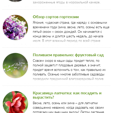
замороженные ягоды в морозильной камере,
чтобы понять, что смородина очень популярна среди садоводов.
Обзор сортов гортензии
Япония, чудесная страна, где наряду с основными
временами года (зима, весна, лето, осень) есть еще
пятый сезон – сезон дождей. Он начинается с
конца весны и длится шесть недель, до начала
июля. В этот влажный период по всей стране
расцветают буйным цветом гортензии, цветы, которые в этой стране
столь же ценны и удивительны, как легендарная сакура.
Поливаем правильно: фруктовый сад
Совсем скоро в наши сады придет тепло, по
полной зацветут плодовые деревья, а значит,
придет время вспомнить о том, как правильно их
поливать. Осенью многие заботливые садоводы
проводили предзимний влагозарядковый полив
плодовых деревьев, чем сохранили древесину от вымерзания, а
деревья в благодарность за наши труды заложили побольше плодовых
почек.
Красавица-лапчатка: как посадить и
вырастить?
Весна, лето, осень или зима – для лапчатки
совершенно неважно, когда радовать нас своим
потрясающим внешним видом! Летом растение