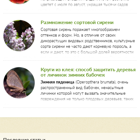
цветет с июля по август, украшая тысячи садов
очаровательными желтыми, белыми и розовыми соцветиями. Осенью
она сменяет свое летнее «платье» на завораживающее золотистое
«пальто». Даже зимой ее красноватые веточки радостно выделяются на
Размножение сортовой сирени
фоне белого снега.
Сортовая сирень поражает многообразием
оттенков и форм. Но, в отличие от своих
дикорастущих видовых родственников, культурные
сорта сирени не часто дают корневую поросль, а
если и дают, то это с большой долей вероятности
корневые отпрыски подвоя, на который был привит сорт. Тем не менее,
размножить сортовую сирень можно, причем несколькими разными
способами.
Круги из клея: способ защитить деревья
от личинок зимних бабочек
Зимняя пяденица
(Operopthera brumata), очень
распространенный вид бабочек, ненасытные
личинки которой могут вызвать значительные
повреждения не только плодовых деревьев, таких
как
Последние статьи