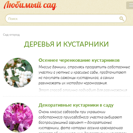
Перейти
к
основному
П
о
содержанию
и
с
Сад-огород
к
ДЕРЕВЬЯ И КУСТАРНИКИ
Осеннее черенкование кустарников
Многие дачники, стремясь превратить собственные
участки в уютные и красивые сады, предпочитают
не покупать саженцы кустарников, а самим
размножать их методом черенкования.
Этот способ отлично подходит для размножения
большинства кустарниковых, например, многие садоводы практикуют
черенкование роз. Оптимальным временем года для этих манипуляций
Декоративные кустарники в саду
является осень. Чтобы правильно укоренить посадки, необходимо
заранее подумать о подготовке черенков и обеспечить им должный
Очень многие садоводы при украшении
уход.
собственного приусадебного участка выбирают
беспроигрышный вариант – декоративные
кустарники, фото которых весьма красноречиво
говорят об их уникальных декоративных качествах.