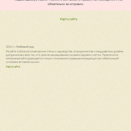
обязательно ее исправим.
Карта сайта
2026 ©
«Любимый сад»
На сайте публикуются авторские статьи о садоводстве, огородничестве и ландшафтном дизайне
для дачников и всех тех, кто увлечен выращиванием на своем садовом участке. Перепечатка
материалов сайта разрешается только с письменного разрешения редакции при обязательной
установке активной ссылки.
Карта сайта