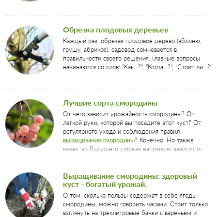
Обрезка плодовых деревьев
Каждый раз, обрезая плодовое дерево (яблоню,
грушу, абрикос), садовод сомневается в
правильности своего решения. Главные вопросы
начинаются со слов: "Как...?", "Когда...?", "Стоит ли...?"
Лучшие сорта смородины
От чего зависит урожайность смородины? От
легкой руки, которой вы посадите этот куст? От
регулярного ухода и соблюдения правил
выращивания смородины
? Конечно. Но также
качество будущего урожая напрямую зависит от
сорта смородины, который идеально пригоден для выращивания в
конкретной климатической зоне и устойчив к болезням и вредителям.
Выращивание смородины: здоровый
куст - богатый урожай.
О том, сколько пользы содержат в себе ягоды
смородины, можно говорить часами. Стоит только
взглянуть на трехлитровые банки с вареньем и