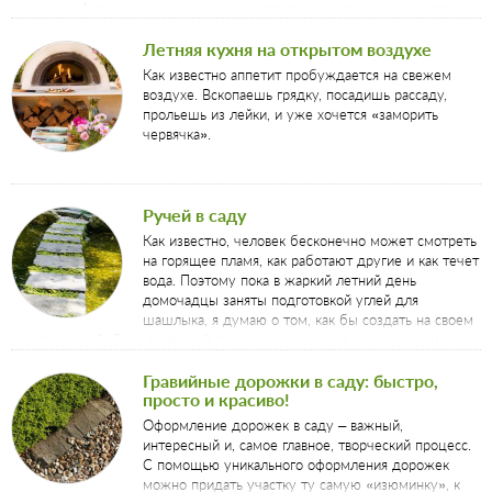
редкость. И дело здесь не в удаленности друг от друга, не в занятости
и работе, а в том, что нет связующего звена, того места куда всегда
хотелось бы вернуться. Вернуться, чтобы ощутить тепло рук,
Летняя кухня на открытом воздухе
наговориться вволю, увидеть родные лица.
Как известно аппетит пробуждается на свежем
воздухе. Вскопаешь грядку, посадишь рассаду,
прольешь из лейки, и уже хочется «заморить
червячка».
Ручей в саду
Как известно, человек бесконечно может смотреть
на горящее пламя, как работают другие и как течет
вода. Поэтому пока в жаркий летний день
домочадцы заняты подготовкой углей для
шашлыка, я думаю о том, как бы создать на своем
участке ручей. Да, для полной гармонии и идиллии именно ручья мне
на моем клочке земли и не хватает, поэтому: за дело!
Гравийные дорожки в саду: быстро,
просто и красиво!
Оформление дорожек в саду – важный,
интересный и, самое главное, творческий процесс.
С помощью уникального оформления дорожек
можно придать участку ту самую «изюминку», к