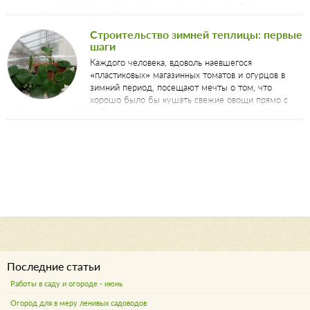
созданию которой стремится любая дизайнерская идея. Дорожки из
гравия – стильное, современное и бюджетное решение для создания
уникальной концепции садового участка.
Строительство зимней теплицы: первые
шаги
Каждого человека, вдоволь наевшегося
«пластиковых» магазинных томатов и огурцов в
зимний период, посещают мечты о том, что
хорошо было бы кушать свежие овощи прямо с
грядочки круглый год. Гонимые такими мыслями, садоводы-любители, в
распоряжении которых имеются дачные участки, задумываются о
строительстве зимней теплицы.
Последние статьи
Работы в саду и огороде - июнь
Огород для в меру ленивых садоводов