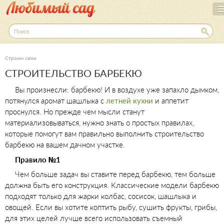
Перейти
к
основному
П
о
содержанию
и
с
Строим сами
к
СТРОИТЕЛЬСТВО БАРБЕКЮ
Вы произнесли: барбекю! И в воздухе уже запахло дымком,
потянулся аромат шашлыка с
летней кухни
и аппетит
проснулся. Но прежде чем мысли станут
материализовываться, нужно знать о простых правилах,
которые помогут вам правильно выполнить строительство
барбекю на вашем дачном участке.
Правило №1
Чем больше задач вы ставите перед барбекю, тем больше
должна быть его конструкция. Классические модели барбекю
подходят только для жарки колбас, сосисок, шашлыка и
овощей. Если вы хотите коптить рыбу, сушить фрукты, грибы,
для этих целей лучше всего использовать съемный