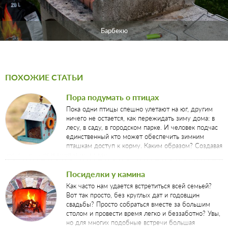
Барбекю
ПОХОЖИЕ СТАТЬИ
Пора подумать о птицах
Пока одни птицы спешно улетают на юг, другим
ничего не остается, как пережидать зиму дома: в
лесу, в саду, в городском парке. И человек подчас
единственный кто может обеспечить зимним
пташкам доступ к корму. Каким образом? Создавая
кормушки и развешивая их в саду.
Посиделки у камина
Как часто нам удается встретиться всей семьей?
Вот так просто, без круглых дат и годовщин
свадьбы? Просто собраться вместе за большим
столом и провести время легко и беззаботно? Увы,
но для многих подобные встречи большая