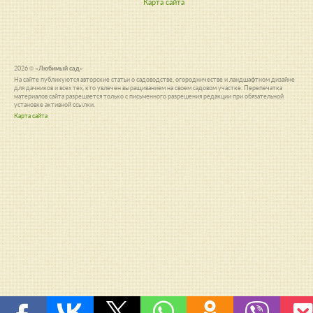
Карта сайта
2026 ©
«Любимый сад»
На сайте публикуются авторские статьи о садоводстве, огородничестве и ландшафтном дизайне
для дачников и всех тех, кто увлечен выращиванием на своем садовом участке. Перепечатка
материалов сайта разрешается только с письменного разрешения редакции при обязательной
установке активной ссылки.
Карта сайта