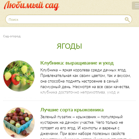
Перейти
к
основному
П
о
содержанию
и
с
Сад-огород
к
ЯГОДЫ
Клубника: выращивание и уход
Клубника – яркая королева среди дачных ягод.
Привлекательная как своим цветом, так и вкусом,
она способна поднять настроение в самый
пасмурный день. Несмотря на все свои качества,
клубника достаточно неприхотлива, уход и
выращивание ее – не требуют высокого профессионализма от
садовода, необходим только правильный подход.
Лучшие сорта крыжовника
Зеленый пузатик – крыжовник – популярный
кустарник на дачном участке. Чего только не
готовят из его ягод. И компоты и варенья с
джемами. При всем наборе полезных свойств
единственный минус, который можно отметить у