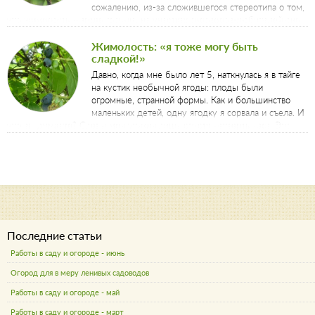
сожалению, из-за сложившегося стереотипа о том,
что жимолость – ягода горькая, на участках садоводов-любителей она
встречается редко. Специально для тех, кто заинтересовался
жимолостью совсем недавно и еще не знает, как и когда происходит
Жимолость: «я тоже могу быть
сладкой!»
посадка жимолости, я приготовила несколько важных и полезных
советов.
Давно, когда мне было лет 5, наткнулась я в тайге
на кустик необычной ягоды: плоды были
огромные, странной формы. Как и большинство
маленьких детей, одну ягодку я сорвала и съела. И
что вы думаете? Слезы мои утихли лишь спустя четверть часа. Это
была жимолость. Горькая таежная и очень
полезная жимолость
. Но,
невзирая на такие воспоминания об этой ягоде, в статье речь пойдет
именно о ней.
Последние статьи
Работы в саду и огороде - июнь
Огород для в меру ленивых садоводов
Работы в саду и огороде - май
Работы в саду и огороде - март