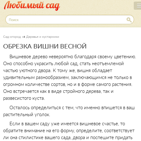
Перейти
к
основному
П
о
содержанию
и
с
→
Сад-огород
Деревья и кустарники
к
ОБРЕЗКА ВИШНИ ВЕСНОЙ
Вишневое дерево невероятно благодаря своему цветению.
Оно способно украсить любой сад, стать неотъемлемой
частью уютного двора. К тому же, вишня обладает
удивительным разнообразием, заключающимся не только в
огромном количестве сортов, но и в форме самого растения.
Оно встречается как в виде стройного дерева, так и
развесистого куста.
Осталось определиться с тем, что именно впишется в ваш
растительный уголок.
Если в вашем саду уже имеется вишневое счастье, то
обратите внимание на его форму, определите, соответствует
ли она стилистике вашего сада, двора и поспешите придать