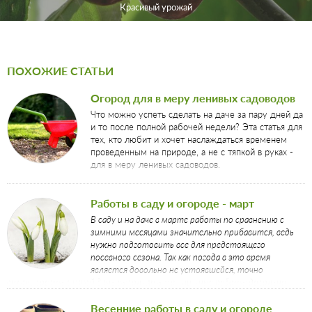
Красивый урожай
ПОХОЖИЕ СТАТЬИ
Огород для в меру ленивых садоводов
Что можно успеть сделать на даче за пару дней да
и то после полной рабочей недели? Эта статья для
тех, кто любит и хочет наслаждаться временем
проведенным на природе, а не с тяпкой в руках -
для в меру ленивых садоводов.
Работы в саду и огороде - март
В саду и на даче в марте работы по сравнению с
зимними месяцами значительно прибавится, ведь
нужно подготовить все для предстоящего
посевного сезона. Так как погода в это время
является довольно не устоявшейся, точно
спланировать в какой день выполнять те или иные работы довольно
сложно, но вы всегда можете составить примерный план.
Весенние работы в саду и огороде