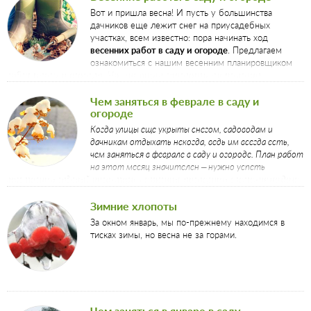
Вот и пришла весна! И пусть у большинства
дачников еще лежит снег на приусадебных
участках, всем известно: пора начинать ход
весенних работ в саду и огороде
. Предлагаем
ознакомиться с нашим весенним планировщиком
работ в саду и огороде. Начинающим садоводам он поможет
растеряться в новом садово-огородном мире. А дачников со стажем
быстро сориентирует в текущих работах по саду и огороду. Итак,
Чем заняться в феврале в саду и
огороде
приступим:
Когда улицы еще укрыты снегом, садоводам и
дачникам отдыхать некогда, ведь им всегда есть,
чем заняться в феврале в саду и огороде. План работ
на этот месяц значителен – нужно успеть
заготовить садовый инвентарь и саженцы, проверить растения на даче,
как они зимуют и не погрызли ли мыши кору деревьев. Словом, даже в
последний зимний месяц дел в саду будет предостаточно.
Зимние хлопоты
За окном январь, мы по-прежнему находимся в
тисках зимы, но весна не за горами.
Чем заняться в январе в саду