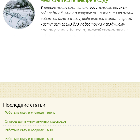
В январе после окончания праздничного веселья
садоводы обычно приступают к выполнению плана
работ на даче и в саду, ведь именно в этот период
наступает время для подготовки к грядущему
дачному сезону. Конечно, никакой спешки это не
требует, но если у вас будет хорошо продуманный заранее план,
январские хлопоты на даче окажутся совсем необременительными и
даже приятными. Из нашей статьи вы узнаете, чем заняться в январе в
саду и как провести это время с пользой.
Последние статьи
Работы в саду и огороде - июнь
Огород для в меру ленивых садоводов
Работы в саду и огороде - май
Работы в саду и огороде - март