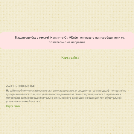
Нашли ошибку в тексте?
Нажмите
Ctrl+Enter
, отправьте нам сообщение и мы
обязательно ее исправим.
Карта сайта
2026 ©
«Любимый сад»
На сайте публикуются авторские статьи о садоводстве, огородничестве и ландшафтном дизайне
для дачников и всех тех, кто увлечен выращиванием на своем садовом участке. Перепечатка
материалов сайта разрешается только с письменного разрешения редакции при обязательной
установке активной ссылки.
Карта сайта