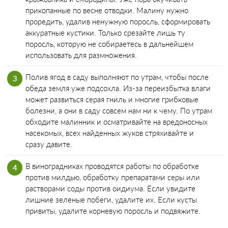
прикопанные по весне отводки. Малину нужно
проредить, удалив ненужную поросль, сформировать
аккуратные кустики. Только срезайте лишь ту
поросль, которую не собираетесь в дальнейшем
использовать для размножения.
Полив ягод в саду выполняют по утрам, чтобы после
обеда земля уже подсохла. Из-за переизбытка влаги
может развиться серая гниль и многие грибковые
болезни, а они в саду совсем нам ни к чему. По утрам
обходите малинник и осматривайте на вредоносных
насекомых, всех найденных жуков стряхивайте и
сразу давите.
В виноградниках проводятся работы по обработке
против милдью, обработку препаратами серы или
растворами соды против оидиума. Если увидите
лишние зеленые побеги, удалите их. Если кусты
привиты, удалите корневую поросль и подвяжите.