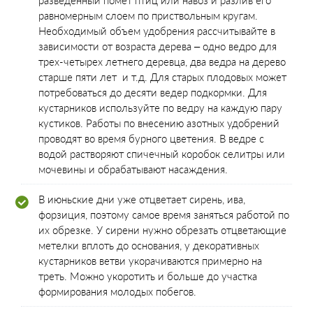
разведенный помет птиц или навоз и разлив его
равномерным слоем по приствольным кругам.
Необходимый объем удобрения рассчитывайте в
зависимости от возраста дерева – одно ведро для
трех-четырех летнего деревца, два ведра на дерево
старше пяти лет и т.д. Для старых плодовых может
потребоваться до десяти ведер подкормки. Для
кустарников используйте по ведру на каждую пару
кустиков. Работы по внесению азотных удобрений
проводят во время бурного цветения. В ведре с
водой растворяют спичечный коробок селитры или
мочевины и обрабатывают насаждения.
В июньские дни уже отцветает сирень, ива,
форзиция, поэтому самое время заняться работой по
их обрезке. У сирени нужно обрезать отцветающие
метелки вплоть до основания, у декоративных
кустарников ветви укорачиваются примерно на
треть. Можно укоротить и больше до участка
формирования молодых побегов.