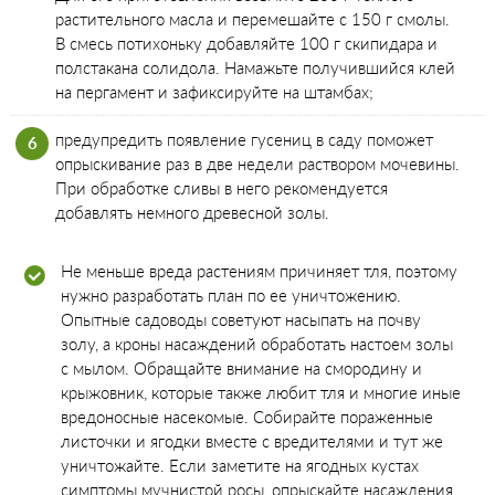
растительного масла и перемешайте с 150 г смолы.
В смесь потихоньку добавляйте 100 г скипидара и
полстакана солидола. Намажьте получившийся клей
на пергамент и зафиксируйте на штамбах;
предупредить появление гусениц в саду поможет
опрыскивание раз в две недели раствором мочевины.
При обработке сливы в него рекомендуется
добавлять немного древесной золы.
Не меньше вреда растениям причиняет тля, поэтому
нужно разработать план по ее уничтожению.
Опытные садоводы советуют насыпать на почву
золу, а кроны насаждений обработать настоем золы
с мылом. Обращайте внимание на смородину и
крыжовник, которые также любит тля и многие иные
вредоносные насекомые. Собирайте пораженные
листочки и ягодки вместе с вредителями и тут же
уничтожайте. Если заметите на ягодных кустах
симптомы мучнистой росы, опрыскайте насаждения