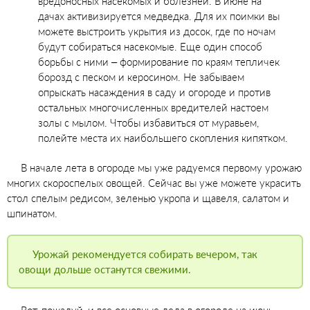
вредоносных насекомых и болезней. В июне на
дачах активизируется медведка. Для их поимки вы
можете выстроить укрытия из досок, где по ночам
будут собираться насекомые. Еще один способ
борьбы с ними – формирование по краям тепличек
борозд с песком и керосином. Не забываем
опрыскать насаждения в саду и огороде и против
остальных многочисленных вредителей настоем
золы с мылом. Чтобы избавиться от муравьем,
полейте места их наибольшего скопления кипятком.
В начале лета в огороде мы уже радуемся первому урожаю
многих скороспелых овощей. Сейчас вы уже можете украсить
стол спелым редисом, зеленью укропа и щавеля, салатом и
шпинатом.
Урожай рекомендуется собирать вечером, так
овощи дольше останутся свежими.