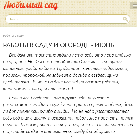
Перейти
к
основному
П
о
содержанию
и
с
Работы в саду
к
РАБОТЫ В САДУ И ОГОРОДЕ - ИЮНЬ
Все дачники трепетно ждали лета, ведь это пора отдыха
на природе. Но для нас первый летний месяц – это время
активного ухода за дачей. Предстоит заняться подкормкой,
поливом, прополкой, не забывая о борьбе с вездесущими
вредителями. В июне на даче нас ждут важные работы,
которые мы планировали весь год.
Если зимой садоводы планируют, где на участке
расположить гряды и клумбы, то пришло время увидеть, были
ли допущены какие-либо ошибки. Но не надо расстраиваться,
ведь сад еще в цвету, а исправить небольшие просчеты не так
трудно. Главные работы в саду и огороде в июне направлены на
то, чтобы создать оптимальную среду для здорового