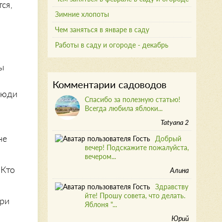
ся,
Зимние хлопоты
Чем заняться в январе в саду
Работы в саду и огороде - декабрь
бы
Комментарии садоводов
 люди
Спасибо за полезную статью!
Всегда любила яблоки...
Tatyana 2
не
Добрый
вечер! Подскажите пожалуйста,
вечером...
 Кто
Алина
Здравству
йте! Прошу совета, что делать.
при
Яблоня "...
Юрий