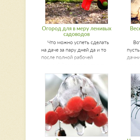
Огород для в меру ленивых
Вес
садоводов
Что можно успеть сделать
Во
на даче за пару дней да и то
пусть
после полной рабочей
дачни
недели? Эта статья для тех,
приус
кто любит и хочет
извес
наслаждаться временем
весен
проведенным на природе, а
огор
не с тяпкой в руках - для в
ознак
меру ленивых садоводов.
весе
работ
Начи
помож
садов
дачни