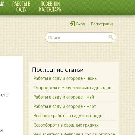
МИ
РАБОТЫ В
ПОСЕВНОЙ
САДУ
КАЛЕНДАРЬ
Вход
Регистрация
П
о
и
с
к
Последние статьи
Работы в саду и огороде - июнь
Огород для в меру ленивых садоводов
шего
Работы в саду и огороде - май
Работы в саду и огороде - март
Весенние работы в саду и огороде
Севооборот на овощных грядках
дя
Чем заняться в феврале в саду и огороде