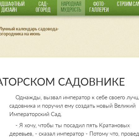
НДШАФТНЫЙ
САД-
НАРОДНАЯ
ФОТО-
СТРОИМ СА
Перейти
ДИЗАЙН
ОГОРОД
МУДРОСТЬ
ГАЛЛЕРЕИ
к
основному
Лунный календарь садовода-
содержанию
огородника на июнь
АТОРСКОМ САДОВНИКЕ
Однажды, вызвал император к себе своего луч
садовника и поручил ему создать новый Великий
Императорский Сад.
- Я хочу, чтобы ты посадил пять Кратановых
деревьев, - сказал император - Потому что, прове