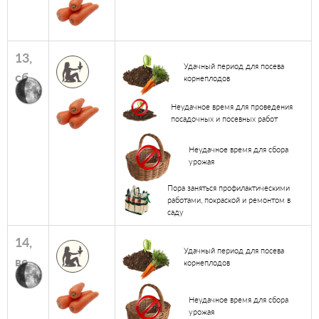
13,
Удачный период для посева
сб
корнеплодов
Неудачное время для проведения
посадочных и посевных работ
Неудачное время для сбора
урожая
Пора заняться профилактическими
работами, покраской и ремонтом в
саду
14,
Удачный период для посева
вс
корнеплодов
Неудачное время для сбора
урожая