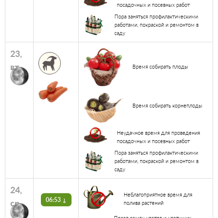
посадочных и посевных работ
Пора заняться профилактическими
работами, покраской и ремонтом в
саду
23,
вт
Время собирать плоды
Время собирать корнеплоды
Неудачное время для проведения
посадочных и посевных работ
Пора заняться профилактическими
работами, покраской и ремонтом в
саду
24,
Неблагоприятное время для
06:53 ↓
ср
полива растений
Посев семян цветов и цветущих