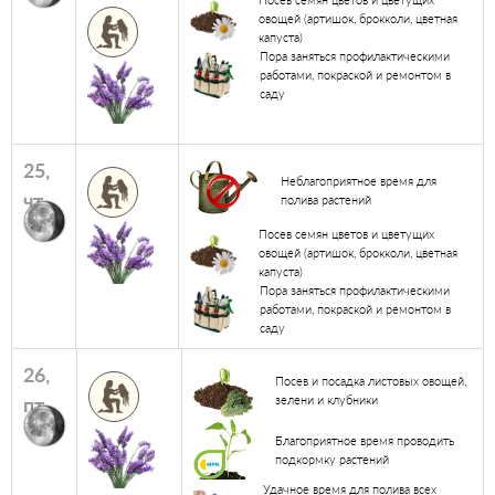
овощей (артишок, брокколи, цветная
капуста)
Пора заняться профилактическими
работами, покраской и ремонтом в
саду
25,
Неблагоприятное время для
чт
полива растений
Посев семян цветов и цветущих
овощей (артишок, брокколи, цветная
капуста)
Пора заняться профилактическими
работами, покраской и ремонтом в
саду
26,
Посев и посадка листовых овощей,
пт
зелени и клубники
Благоприятное время проводить
подкормку растений
Удачное время для полива всех