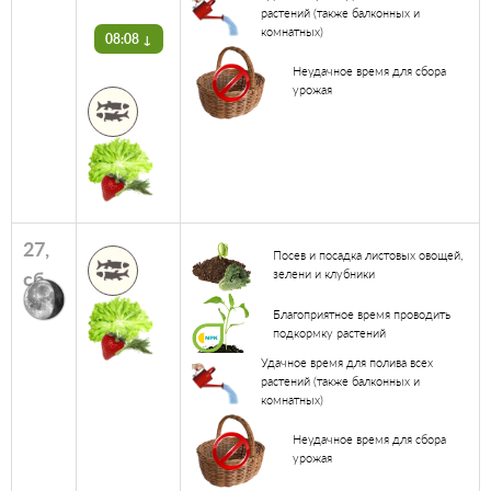
растений (также балконных и
комнатных)
08:08 ↓
Неудачное время для сбора
урожая
27,
Посев и посадка листовых овощей,
сб
зелени и клубники
Благоприятное время проводить
подкормку растений
Удачное время для полива всех
растений (также балконных и
комнатных)
Неудачное время для сбора
урожая