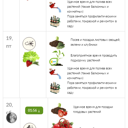
Удачное время для полива всех
растений (также балконных и
комнатных)
Пора заняться профилактическими
работами, покраской и ремонтом в
саду
19,
Посев и посадка листовых овощей,
пт
зелени и клубники
Благоприятное время проводить
подкормку растений
Удачное время для полива всех
растений (также балконных и
комнатных)
Пора заняться профилактическими
работами, покраской и ремонтом в
саду
20,
Удачное время для посадки
01:56 ↓
сб
плодовых растений