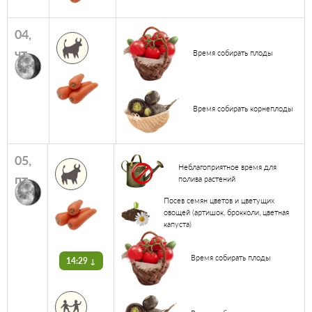
04,
чт
Время собирать плоды
Время собирать корнеплоды
05,
Неблагоприятное время для
пт
полива растений
Посев семян цветов и цветущих
овощей (артишок, брокколи, цветная
капуста)
Время собирать плоды
14:29 ↓