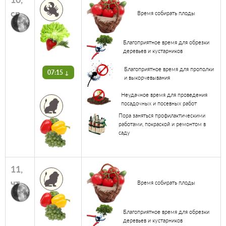
ср
Время собирать плоды
Благоприятное время для обрезки
деревьев и кустарников
Благоприятное время для прополки
07:15 ↓
и выкорчевывания
Неудачное время для проведения
посадочных и посевных работ
Пора заняться профилактическими
работами, покраской и ремонтом в
саду
11,
чт
Время собирать плоды
Благоприятное время для обрезки
деревьев и кустарников