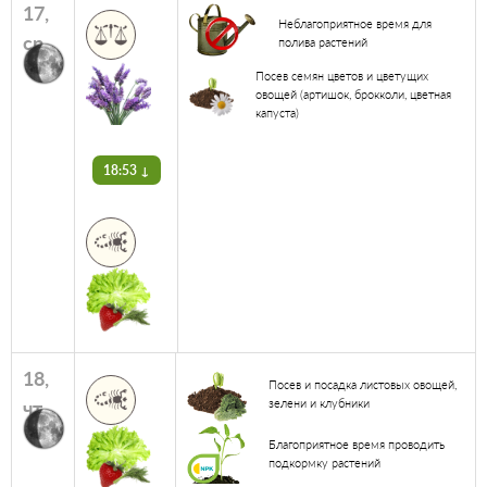
17,
Неблагоприятное время для
ср
полива растений
Посев семян цветов и цветущих
овощей (артишок, брокколи, цветная
капуста)
18:53 ↓
18,
Посев и посадка листовых овощей,
чт
зелени и клубники
Благоприятное время проводить
подкормку растений