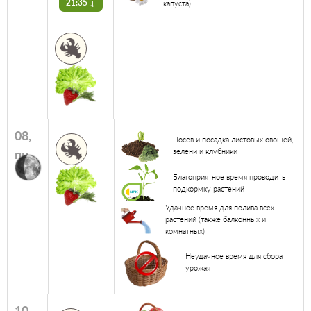
21:35 ↓
капуста)
08,
Посев и посадка листовых овощей,
пн
зелени и клубники
Благоприятное время проводить
подкормку растений
Удачное время для полива всех
растений (также балконных и
комнатных)
Неудачное время для сбора
урожая
10,