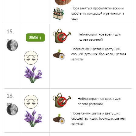
Пора заняться профилактическими
работами, покраской и ремонтом в
саду
15,
Неблагоприятное время для
08:06 ↓
пн
полива растений
Посев семян цветов и цветущих
овощей (артишок, брокколи, цветная
капуста)
16,
Неблагоприятное время для
вт
полива растений
Посев семян цветов и цветущих
овощей (артишок, брокколи, цветная
капуста)