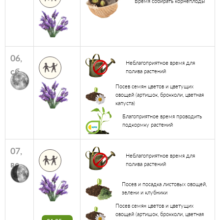
Время собирать корнеплоды
06,
Неблагоприятное время для
сб
полива растений
Посев семян цветов и цветущих
овощей (артишок, брокколи, цветная
капуста)
Благоприятное время проводить
подкормку растений
07,
Неблагоприятное время для
вс
полива растений
Посев и посадка листовых овощей,
зелени и клубники
Посев семян цветов и цветущих
овощей (артишок, брокколи, цветная