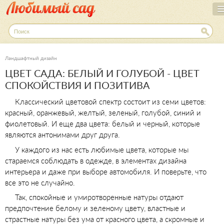
Перейти
к
основному
П
о
содержанию
и
с
Ландшафтный дизайн
к
ЦВЕТ САДА: БЕЛЫЙ И ГОЛУБОЙ - ЦВЕТ
СПОКОЙСТВИЯ И ПОЗИТИВА
Классический цветовой спектр состоит из семи цветов:
красный, оранжевый, желтый, зеленый, голубой, синий и
фиолетовый. И еще два цвета: белый и черный, которые
являются антонимами друг друга.
У каждого из нас есть любимые цвета, которые мы
стараемся соблюдать в одежде, в элементах дизайна
интерьера и даже при выборе автомобиля. И поверьте, что
все это не случайно.
Так, спокойные и умиротворенные натуры отдают
предпочтение белому и зеленому цвету, властные и
страстные натуры без ума от красного цвета, а скромные и