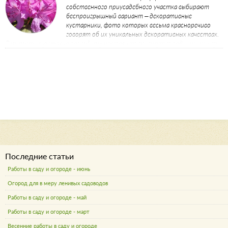
собственного приусадебного участка выбирают
беспроигрышный вариант – декоративные
кустарники, фото которых весьма красноречиво
говорят об их уникальных декоративных качествах.
С их помощью можно возводить настоящие живые изгороди, прикрыть
некие неприглядные участки сада, защититься от ветров и создать
настоящий шедевр ландшафтного дизайна.
Последние статьи
Работы в саду и огороде - июнь
Огород для в меру ленивых садоводов
Работы в саду и огороде - май
Работы в саду и огороде - март
Весенние работы в саду и огороде