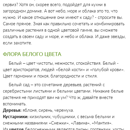
сервиз? Хотя он, скорее всего, подойдет для кухни в
загородном домике. А вот небо, море и облака это то, что
нужно. И какое отношение они имеют к саду? - спросите вы.
Самое прямое. Зная как правильно сочетать и комбинировать
различные растения в одной цветовой гамме, вы сможете
создать в своем саду и море, и небо и облака. И даже звезды,
если захотите.
ФЛОРА БЕЛОГО ЦВЕТА
Белый – цвет чистоты, нежности, спокойствия. Белый -
цвет аристократов, людей «белой кости» и «голубой крови».
Цвет гармонии и покоя, благородности и стиля.
Белый сад – это сочетание деревьев, растений с
серебристыми листьями и белыми цветами. Никакие белые
растения не приходят вам на ум? Что ж, давайте вместе
вспоминать.
Деревья:
яблоня, сирень, черемуха.
Кустарники:
кизильник, чубушники, с весьма белыми и
снежными названиями «Снежки», «Лавина», «Мантия».
Из
цветов
белоснежными являются пионы, гортензии, хосты,