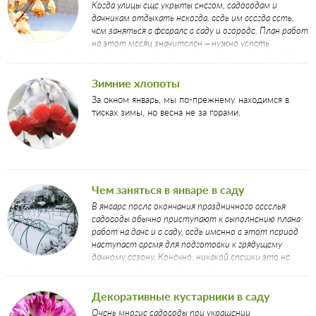
Когда улицы еще укрыты снегом, садоводам и
дачникам отдыхать некогда, ведь им всегда есть,
чем заняться в феврале в саду и огороде. План работ
на этот месяц значителен – нужно успеть
заготовить садовый инвентарь и саженцы, проверить растения на даче,
как они зимуют и не погрызли ли мыши кору деревьев. Словом, даже в
последний зимний месяц дел в саду будет предостаточно.
Зимние хлопоты
За окном январь, мы по-прежнему находимся в
тисках зимы, но весна не за горами.
Чем заняться в январе в саду
В январе после окончания праздничного веселья
садоводы обычно приступают к выполнению плана
работ на даче и в саду, ведь именно в этот период
наступает время для подготовки к грядущему
дачному сезону. Конечно, никакой спешки это не
требует, но если у вас будет хорошо продуманный заранее план,
январские хлопоты на даче окажутся совсем необременительными и
даже приятными. Из нашей статьи вы узнаете, чем заняться в январе в
Декоративные кустарники в саду
саду и как провести это время с пользой.
Очень многие садоводы при украшении