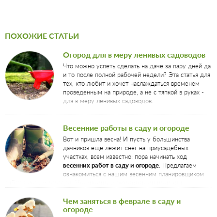
ПОХОЖИЕ СТАТЬИ
Огород для в меру ленивых садоводов
Что можно успеть сделать на даче за пару дней да
и то после полной рабочей недели? Эта статья для
тех, кто любит и хочет наслаждаться временем
проведенным на природе, а не с тяпкой в руках -
для в меру ленивых садоводов.
Весенние работы в саду и огороде
Вот и пришла весна! И пусть у большинства
дачников еще лежит снег на приусадебных
участках, всем известно: пора начинать ход
весенних работ в саду и огороде
. Предлагаем
ознакомиться с нашим весенним планировщиком
работ в саду и огороде. Начинающим садоводам он поможет
растеряться в новом садово-огородном мире. А дачников со стажем
быстро сориентирует в текущих работах по саду и огороду. Итак,
Чем заняться в феврале в саду и
огороде
приступим: